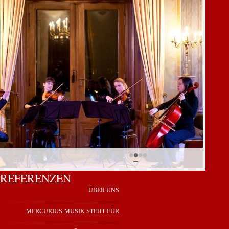
•
•
•
•
REFERENZEN
Navigation
ÜBER UNS
überspringen
MERCURIUS-MUSIK STEHT FÜR